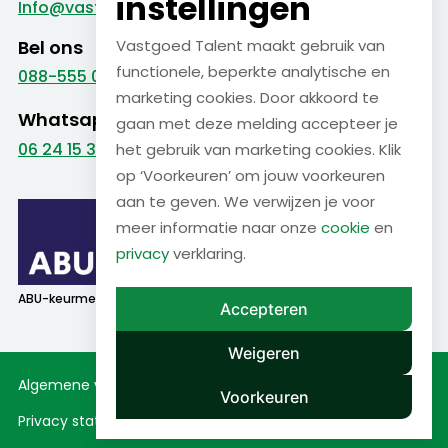
instellingen
Info@vastgoed-talent.nl
Bel ons
Vastgoed Talent maakt gebruik van
functionele, beperkte analytische en
088-555 09 99
marketing cookies. Door akkoord te
Whatsapp
gaan met deze melding accepteer je
06 24 15 38 22
het gebruik van marketing cookies. Klik
op ‘Voorkeuren’ om jouw voorkeuren
aan te geven. We verwijzen je voor
meer informatie naar onze
cookie
en
privacy
verklaring.
ABU-keurmerk
SNA-keurmerk
Accepteren
Weigeren
Algemene voorwaarden
Cookieverklaring
Voorkeuren
Privacy statement
Disclaimer